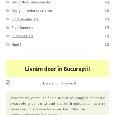
Decor floral evenimente
(20)
Design interior și exterior
(9)
Florăria-specială
(0)
Flori funerare
(17)
Inimă de flori
(3)
Nuntă
(18)
Livrăm doar în București!
Deocamdată, pentru că florile trebuie să ajungă la destinație
proaspete și pentru că sunt atât de fragile, putem asigura
livrarea din florăria noastră online doar în București.
Vă mulțumim pentru înțelegere.