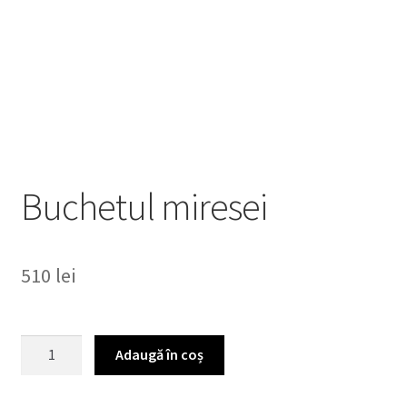
Buchetul miresei
510
lei
Cantitate
Adaugă în coș
Buchetul
miresei