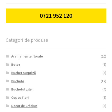
0721 952 120
Categorii de produse
Aranjamente florale
(26)
Botez
(9)
Buchet surpriză
(3)
Buchete
(17)
Buchetul zilei
(4)
Coș cu flori
(7)
Decor de Crăciun
(3)