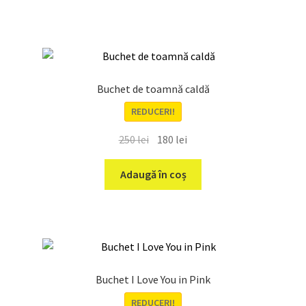
250 lei.
Buchet de toamnă caldă
REDUCERI!
Prețul
Prețul
250
lei
180
lei
inițial
curent
a
este:
Adaugă în coș
fost:
180 lei.
250 lei.
Buchet I Love You in Pink
REDUCERI!