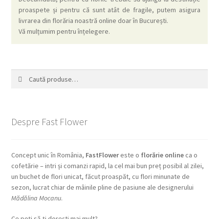
proaspete și pentru că sunt atât de fragile, putem asigura
livrarea din florăria noastră online doar în București.
Vă mulțumim pentru înțelegere.
Caută
Caută
după:
Despre Fast Flower
Concept unic în România,
FastFlower
este o
florărie online
ca o
cofetărie – intri și comanzi rapid, la cel mai bun preț posibil al zilei,
un buchet de flori unicat, făcut proaspăt, cu flori minunate de
sezon, lucrat chiar de mâinile pline de pasiune ale designerului
Mădălina Mocanu
.
Ce poți să-ți dorești mai mult?