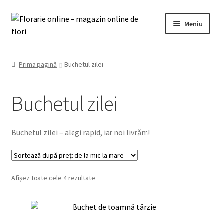
Sari
Sari
Meniu
la
la
navigare
conținut
0721 952 120
Prima pagină
Buchetul zilei
Florărie-online
Buchetul zilei
Extinde
Contul meu
meniul
copil
Termeni și condiții
Buchetul zilei – alegi rapid, iar noi livrăm!
Contact
Sortat
Afișez toate cele 4 rezultate
după
preț:
de
la