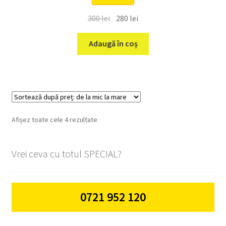
Prețul
Prețul
300
lei
280
lei
inițial
curent
a
este:
Adaugă în coș
fost:
280 lei.
300 lei.
Sortat
Afișez toate cele 4 rezultate
după
preț:
Vrei ceva cu totul SPECIAL?
de
la
mic
la
0721 952 120
mare