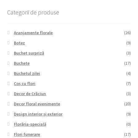
Categorii de produse
Aranjamente florale
(26)
Botez
(9)
Buchet surpriză
(3)
Buchete
(17)
Buchetul zilei
(4)
Coș cu flori
(7)
Decor de Crăciun
(3)
Decor floral evenimente
(20)
Design interior și exterior
(9)
Florăria-specială
(0)
Flori funerare
(17)