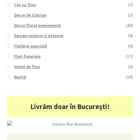
Coș cu flori
(7)
Decor de Crăciun
(3)
Decor floral evenimente
(20)
Design interior și exterior
(9)
Florăria-specială
(0)
Flori funerare
(17)
Inimă de flori
(3)
Nuntă
(18)
Livrăm doar în București!