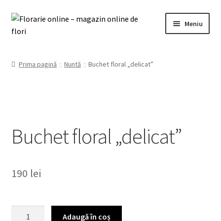
Sari
Sari
Meniu
la
la
navigare
conținut
0721 952 120
Prima pagină
Nuntă
Buchet floral „delicat”
Florărie-online
Extinde
Contul meu
meniul
copil
Buchet floral „delicat”
Termeni și condiții
Contact
190
lei
Cantitate
Adaugă în coș