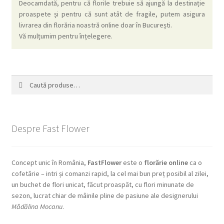
Deocamdată, pentru că florile trebuie să ajungă la destinație
proaspete și pentru că sunt atât de fragile, putem asigura
livrarea din florăria noastră online doar în București.
Vă mulțumim pentru înțelegere.
Caută
Caută
după:
Despre Fast Flower
Concept unic în România,
FastFlower
este o
florărie online
ca o
cofetărie – intri și comanzi rapid, la cel mai bun preț posibil al zilei,
un buchet de flori unicat, făcut proaspăt, cu flori minunate de
sezon, lucrat chiar de mâinile pline de pasiune ale designerului
Mădălina Mocanu
.