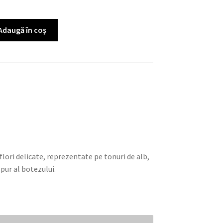
Adaugă în coș
lori delicate, reprezentate pe tonuri de alb,
pur al botezului.