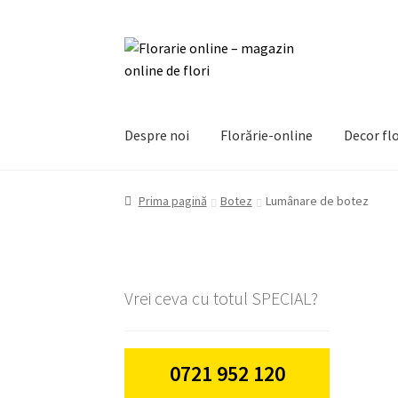
Sari
Sari
la
la
navigare
conținut
Despre noi
Florărie-online
Decor flo
Prima pagină
Botez
Lumânare de botez
Vrei ceva cu totul SPECIAL?
0721 952 120