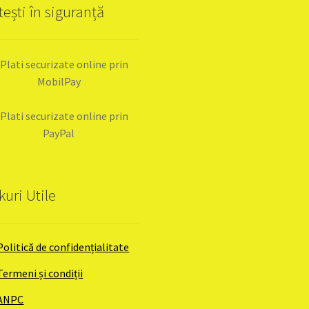
tești în siguranță
kuri Utile
Politică de confidențialitate
Termeni și condiții
ANPC