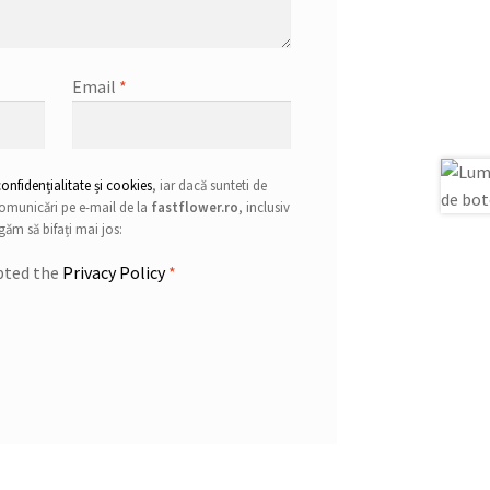
Email
*
confidențialitate și cookies
, iar dacă sunteti de
 comunicări pe e-mail de la
fastflower.ro
, inclusiv
ăm să bifați mai jos:
epted the
Privacy Policy
*