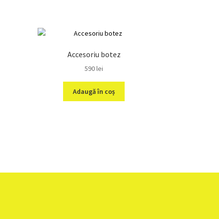
Accesoriu botez
590
lei
Adaugă în coș