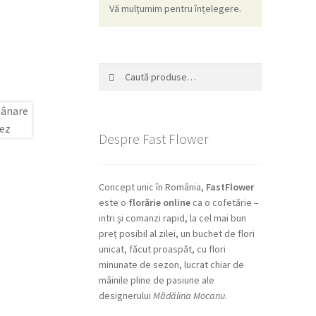
Vă mulțumim pentru înțelegere.
Caută
Caută
după:
Despre Fast Flower
Concept unic în România,
FastFlower
este o
florărie online
ca o cofetărie –
intri și comanzi rapid, la cel mai bun
preț posibil al zilei, un buchet de flori
unicat, făcut proaspăt, cu flori
minunate de sezon, lucrat chiar de
mâinile pline de pasiune ale
designerului
Mădălina Mocanu
.