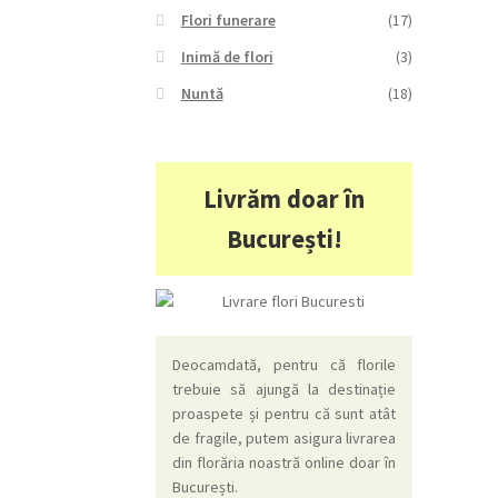
Flori funerare
(17)
Inimă de flori
(3)
Nuntă
(18)
Livrăm doar în
București!
Deocamdată, pentru că florile
trebuie să ajungă la destinație
proaspete și pentru că sunt atât
de fragile, putem asigura livrarea
din florăria noastră online doar în
București.