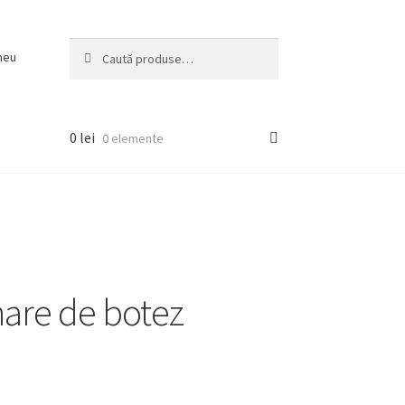
Caută
Caută
meu
după:
0
lei
0 elemente
are de botez