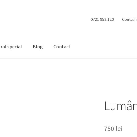
0721 952 120
Contul 
ral special
Blog
Contact
Lumân
750
lei