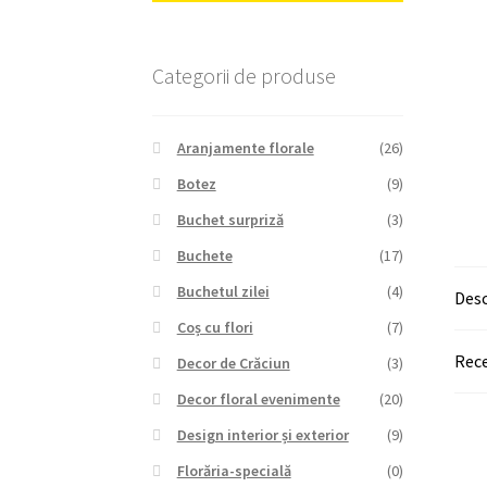
Categorii de produse
Aranjamente florale
(26)
Botez
(9)
Buchet surpriză
(3)
Buchete
(17)
Buchetul zilei
(4)
Desc
Coș cu flori
(7)
Rece
Decor de Crăciun
(3)
Decor floral evenimente
(20)
Design interior și exterior
(9)
Florăria-specială
(0)