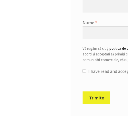
Nume
*
Vă rugăm să citiți
politica de 
acord și acceptați să primiți
comunicări comerciale, vă rug
I have read and acc