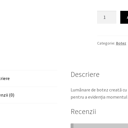
Cantitate
Lumânare
de
botez
Categorie:
Botez
Descriere
riere
Lumânare de botez creată cu f
nzii (0)
pentru a evidenția momentul 
Recenzii