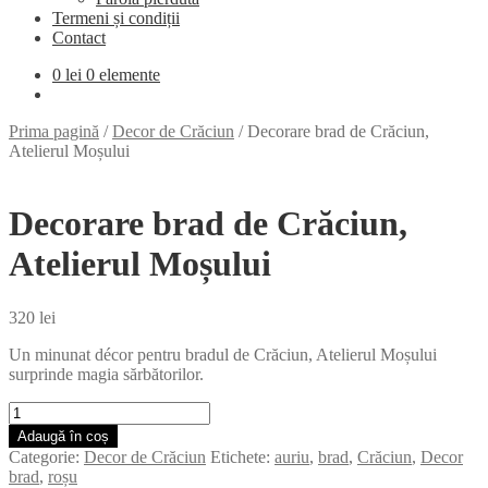
Termeni și condiții
Contact
0
lei
0 elemente
Prima pagină
/
Decor de Crăciun
/
Decorare brad de Crăciun,
Atelierul Moșului
Decorare brad de Crăciun,
Atelierul Moșului
320
lei
Un minunat décor pentru bradul de Crăciun, Atelierul Moșului
surprinde magia sărbătorilor.
Cantitate
Decorare
Adaugă în coș
brad
Categorie:
Decor de Crăciun
Etichete:
auriu
,
brad
,
Crăciun
,
Decor
de
brad
,
roșu