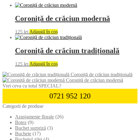
Coroniță de crăciun modernă
125
lei
Adaugă în coș
Coroniță de crăciun tradițională
125
lei
Adaugă în coș
Coroniță de crăciun tradițională
Coroniță de crăciun modernă
Vrei ceva cu totul SPECIAL?
0721 952 120
Categorii de produse
Aranjamente florale
(26)
Botez
(9)
Buchet surpriză
(3)
Buchete
(17)
Buchetul zilei
(4)