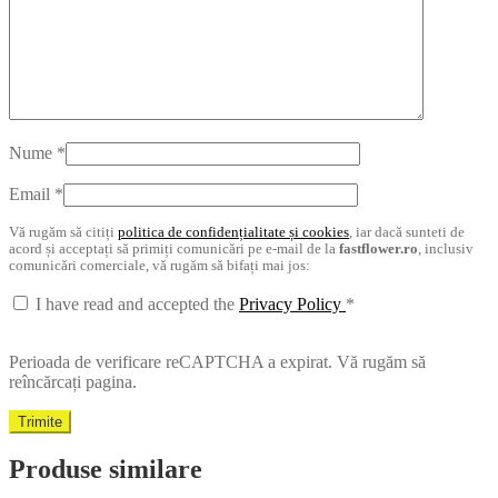
Nume
*
Email
*
Vă rugăm să citiți
politica de confidențialitate și cookies
, iar dacă sunteti de
acord și acceptați să primiți comunicări pe e-mail de la
fastflower.ro
, inclusiv
comunicări comerciale, vă rugăm să bifați mai jos:
I have read and accepted the
Privacy Policy
*
Perioada de verificare reCAPTCHA a expirat. Vă rugăm să
reîncărcați pagina.
Produse similare