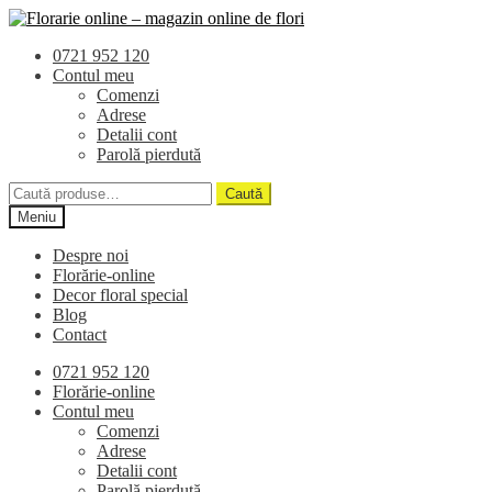
Sari
Sari
la
la
0721 952 120
navigare
conținut
Contul meu
Comenzi
Adrese
Detalii cont
Parolă pierdută
Caută
Caută
după:
Meniu
Despre noi
Florărie-online
Decor floral special
Blog
Contact
0721 952 120
Florărie-online
Contul meu
Comenzi
Adrese
Detalii cont
Parolă pierdută