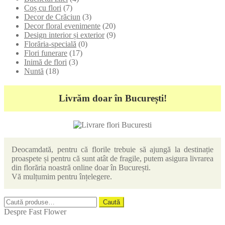
Coș cu flori
(7)
Decor de Crăciun
(3)
Decor floral evenimente
(20)
Design interior și exterior
(9)
Florăria-specială
(0)
Flori funerare
(17)
Inimă de flori
(3)
Nuntă
(18)
Livrăm doar în București!
Deocamdată, pentru că florile trebuie să ajungă la destinație
proaspete și pentru că sunt atât de fragile, putem asigura livrarea
din florăria noastră online doar în București.
Vă mulțumim pentru înțelegere.
Caută
Caută
după:
Despre Fast Flower