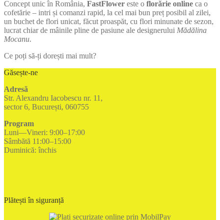
Concept unic în România,
FastFlower
este o
florărie online
ca o
cofetărie – intri și comanzi rapid, la cel mai bun preț posibil al zilei,
un buchet de flori unicat, făcut proaspăt, cu flori minunate de sezon,
lucrat chiar de mâinile pline de pasiune ale designerului
Mădălina
Mocanu
.
Ce poți să-ți dorești mai mult?
Găsește-ne
Adresă
Str. Alexandru Iacobescu nr. 11,
sector 6, București, 060755
Program
Luni—Vineri: 9:00–17:00
Sâmbătă 11:00–15:00
Duminică: închis
Plătești în siguranță