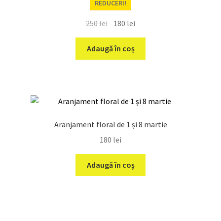
REDUCERI!
Prețul
Prețul
250
lei
180
lei
inițial
curent
a
este:
Adaugă în coș
fost:
180 lei.
250 lei.
Aranjament floral de 1 și 8 martie
180
lei
Adaugă în coș