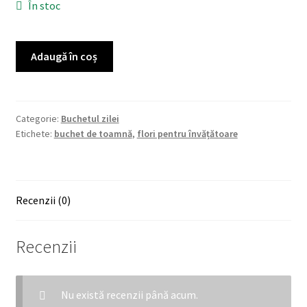
În stoc
a
este:
fost:
170 lei.
Cantitate
Adaugă în coș
240 lei.
Buchet
de
toamnă
târzie
Categorie:
Buchetul zilei
Etichete:
buchet de toamnă
,
flori pentru învățătoare
Recenzii (0)
Recenzii
Nu există recenzii până acum.