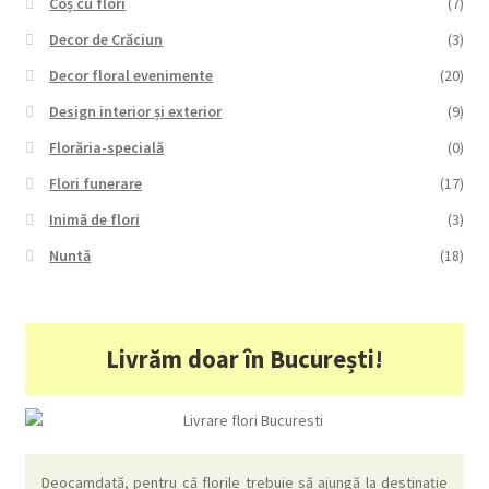
Coș cu flori
(7)
Decor de Crăciun
(3)
Decor floral evenimente
(20)
Design interior și exterior
(9)
Florăria-specială
(0)
Flori funerare
(17)
Inimă de flori
(3)
Nuntă
(18)
Livrăm doar în București!
Deocamdată, pentru că florile trebuie să ajungă la destinație