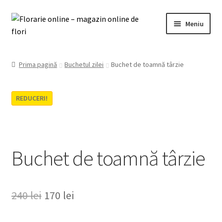
Sari
Sari
Meniu
la
la
navigare
conținut
0721 952 120
Prima pagină
Buchetul zilei
Buchet de toamnă târzie
Florărie-online
REDUCERI!
Extinde
Contul meu
meniul
copil
Termeni și condiții
Buchet de toamnă târzie
Contact
Prețul
Prețul
240
lei
170
lei
inițial
curent