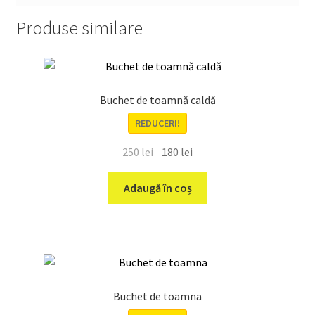
Produse similare
Buchet de toamnă caldă
REDUCERI!
Prețul
Prețul
250
lei
180
lei
inițial
curent
a
este:
Adaugă în coș
fost:
180 lei.
250 lei.
Buchet de toamna