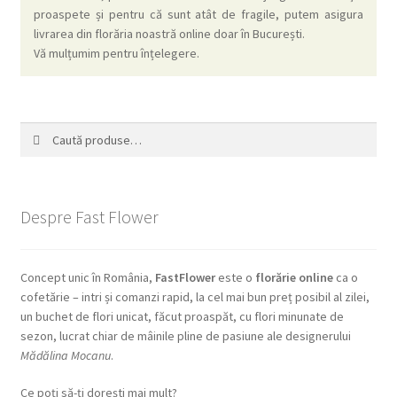
proaspete și pentru că sunt atât de fragile, putem asigura
livrarea din florăria noastră online doar în București.
Vă mulțumim pentru înțelegere.
Caută
Caută
după:
Despre Fast Flower
Concept unic în România,
FastFlower
este o
florărie online
ca o
cofetărie – intri și comanzi rapid, la cel mai bun preț posibil al zilei,
un buchet de flori unicat, făcut proaspăt, cu flori minunate de
sezon, lucrat chiar de mâinile pline de pasiune ale designerului
Mădălina Mocanu
.
Ce poți să-ți dorești mai mult?